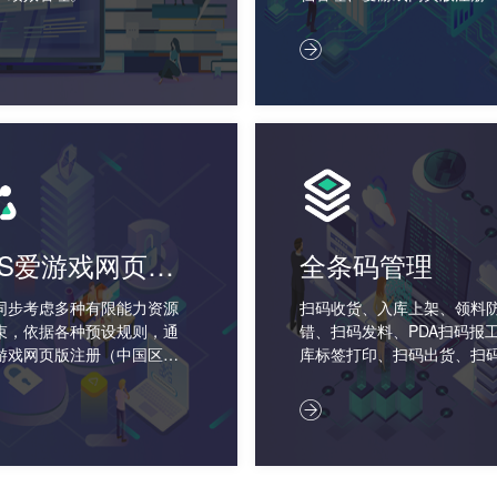
国区）官方网站零件档、爱
网页版注册（中国区）官方

结构、工艺标准、项目管理、
D接口。
PS爱游戏网页版
全条码管理
册（中国区）官
同步考虑多种有限能力资源
扫码收货、入库上架、领料
束，依据各种预设规则，通
错、扫码发料、PDA扫码报
网站
游戏网页版注册（中国区）
库标签打印、扫码出货、扫
网站 化的智能化数学算法，
溯生产用料、条码盘点
反复模拟、试探、优化、计

从而给出相对完善的生产详
划。