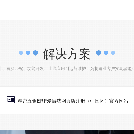
解决方案
计、资源匹配、功能开发、上线应用到运营维护，为制造业客户实现智能
精密五金ERP爱游戏网页版注册（中国区）官方网站